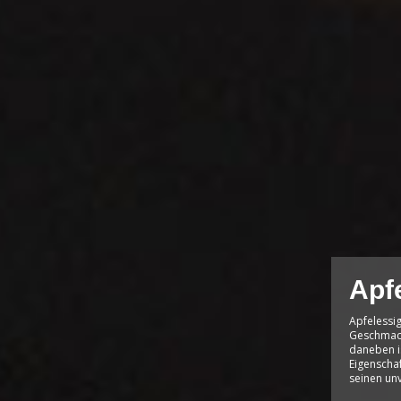
Apf
Apfelessig
Geschmack
daneben i
Eigenschaf
seinen unv