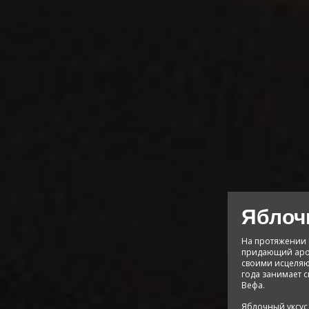
Яблоч
На протяжении 
придающий аром
своими исцеляю
года занимает с
Вефа.
Яблочный уксус